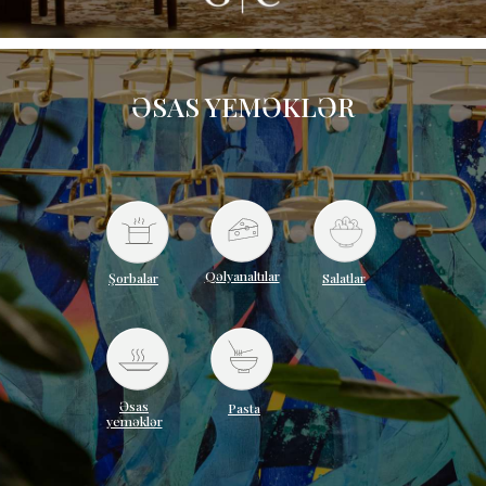
ƏSAS YEMƏKLƏR
Qəlyanaltılar
Şorbalar
Salatlar
Əsas
Pasta
yeməklər