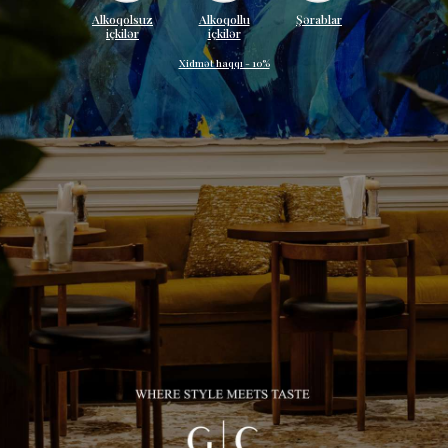
Alkoqolsuz
Alkoqollu
Şərablar
içkilər
içkilər
Xidmət haqqı - 10%