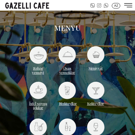
AZ
MENYU
Səhər
Əsas
Şirniyyat
yeməyi
yeməklər
İsti | soyuq
Mokteyllər
Kokteyllər
içkilər